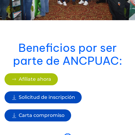
Beneficios por ser
parte de ANCPUAC:
Afíliate ahora
Solicitud de inscripción
Carta compromiso